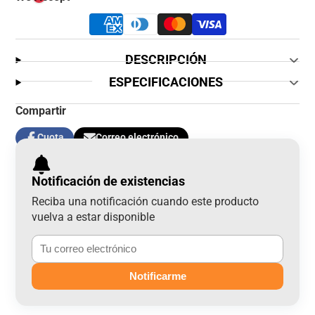
DESCRIPCIÓN
ESPECIFICACIONES
Compartir
Cuota
Correo electrónico
Compartir
Se
Compartir
en
abre
por
Facebook
en
correo
Notificación de existencias
una
electrónico
nueva
Reciba una notificación cuando este producto
ventana.
vuelva a estar disponible
Notificarme