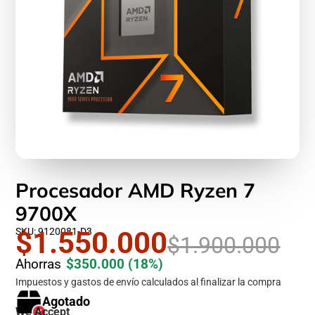
Procesador AMD Ryzen 7
9700X
SKU: 9120081-D3
$1.550.000
$1.900.000
Ahorras
$350.000
(18%)
Impuestos y gastos de envío calculados al finalizar la compra
Agotado
We Accept