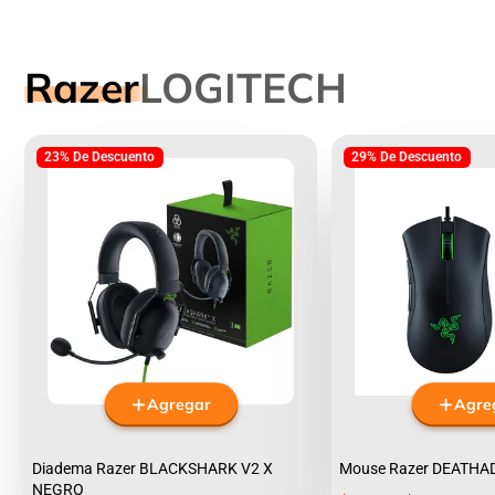
Razer
LOGITECH
23% De Descuento
29% De Descuento
Agregar
Agre
Diadema Razer BLACKSHARK V2 X
Mouse Razer DEATHA
NEGRO