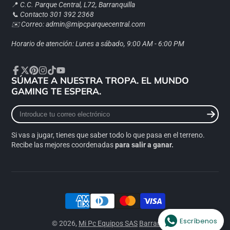
📍
C.C. Parque Central, L72, Barranquilla
📞 Contacto 301 392 2368
✉️ Correo: admin@mipcparquecentral.com
Horario de atención: Lunes a sábado, 9:00 AM - 6:00 PM
SÚMATE A NUESTRA TROPA. EL MUNDO
Facebook
Twitter
Pinterest
Instagram
TikTok
YouTube
GAMING TE ESPERA.
Introduce
tu
correo
Si vas a jugar, tienes que saber todo lo que pasa en el terreno.
electrónico
Recibe las mejores coordenadas
para salir a ganar.
Escríbenos
© 2026,
Mi Pc Equipos SAS
Barranquilla