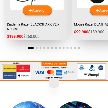
Agregar
Agre
Diadema Razer BLACKSHARK V2 X
Mouse Razer DEATHA
NEGRO
Precio
Precio
$99.900
$139.900
de
regular
Precio
Precio
$199.900
$260.000
venta
de
regular
venta