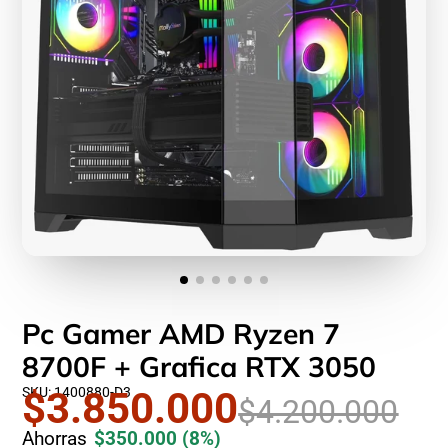
Pc Gamer AMD Ryzen 7
8700F + Grafica RTX 3050
SKU: 1400880-D3
$3.850.000
$4.200.000
Ahorras
$350.000
(8%)