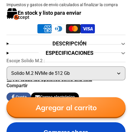
Impuestos y gastos de envío calculados al finalizar la compra
En stock y listo para enviar
We Accept
DESCRIPCIÓN
ESPECIFICACIONES
Escoje Solido M.2 :
Solido M.2 NVMe de 512 Gb
Ver todas las opciones como una lista
Compartir
Cuota
Correo electrónico
Compartir
Se
Compartir
en
abre
por
Agregar al carrito
Facebook
en
correo
una
electrónico
nueva
ventana.