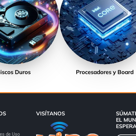
iscos Duros
Procesadores y Board
OS
VISÍTANOS
SÚMATE
EL MUN
ESPERA
nes de Uso