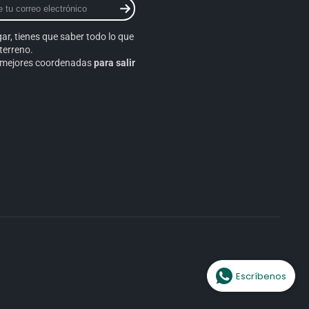
gar, tienes que saber todo lo que
o
terreno.
s mejores coordenadas
para salir
Escríbenos