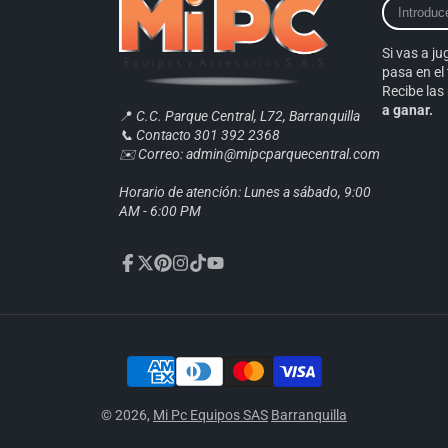
Introduce
tu
correo
Si vas a ju
electrónic
pasa en el 
Recibe la
a ganar.
📍
C.C. Parque Central, L72, Barranquilla
📞 Contacto 301 392 2368
✉️ Correo: admin@mipcparquecentral.com
Horario de atención: Lunes a sábado, 9:00
AM - 6:00 PM
Facebook
Twitter
Pinterest
Instagram
TikTok
YouTube
© 2026,
Mi Pc Equipos SAS
Barranquilla