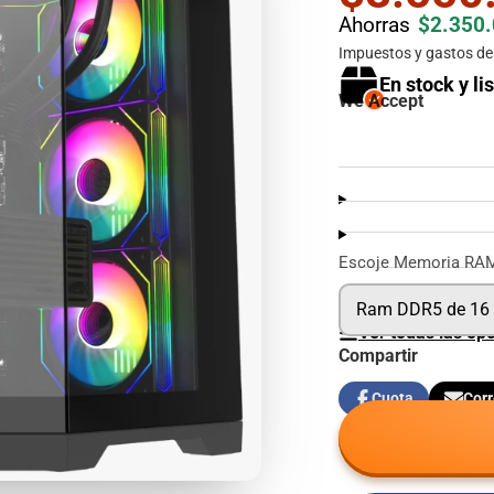
Ahorras
$2.350
Impuestos y gastos de 
En stock y li
We Accept
Escoje Memoria RA
Ram DDR5 de 16 
Ver todas las op
Compartir
Cuota
Corr
Compartir
Se
Compar
en
abre
por
Facebook
en
correo
una
electr
nueva