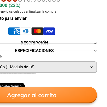
.000
(22%)
envío calculados al finalizar la compra
sto para enviar
DESCRIPCIÓN
ESPECIFICACIONES
M:
Gb (1 Modulo de 16)
ciones como una lista
eo electrónico
tir
Agregar al carrito
ónico