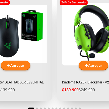
cuento
24% De Descuento
Agregar
Agregar
zer DEATHADDER ESSENTIAL
Diadema RAZER Blackshark V
Precio
Precio
Precio
$139.900
$189.900
$249.900
egular
de
regular
venta