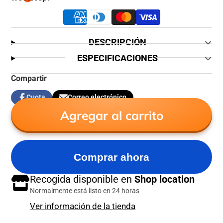
DESCRIPCIÓN
ESPECIFICACIONES
Compartir
Cuota
Correo electrónico
Compartir
Se
Compartir
en
abre
por
Agregar al carrito
Facebook
en
correo
una
electrónico
nueva
ventana.
Comprar ahora
Recogida disponible en
Shop location
Normalmente está listo en 24 horas
Ver información de la tienda