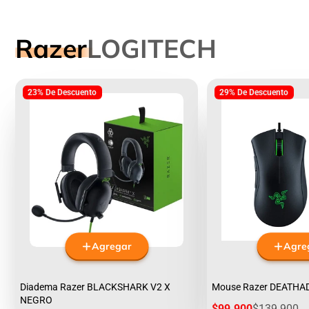
Razer
LOGITECH
23% De Descuento
29% De Descuento
Agregar
Agre
Diadema Razer BLACKSHARK V2 X
Mouse Razer DEATHA
NEGRO
Precio
Precio
$99.900
$139.900