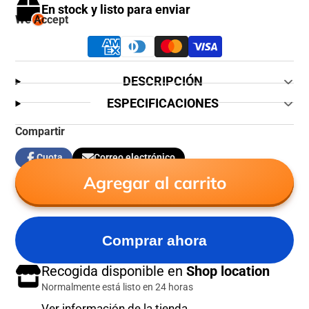
En stock y listo para enviar
We Accept
DESCRIPCIÓN
ESPECIFICACIONES
Compartir
Cuota
Correo electrónico
Compartir
Se
Compartir
en
abre
por
Agregar al carrito
Facebook
en
correo
una
electrónico
nueva
ventana.
Comprar ahora
Recogida disponible en
Shop location
Normalmente está listo en 24 horas
Ver información de la tienda