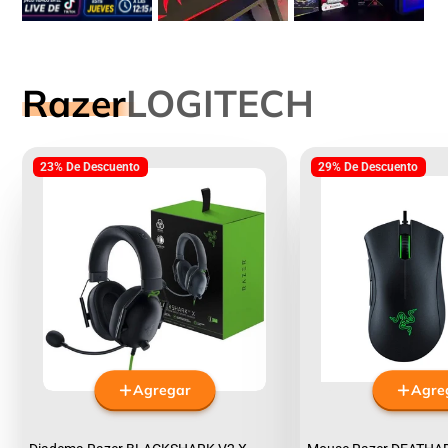
Razer
LOGITECH
23% De Descuento
29% De Descuento
Agregar
Agre