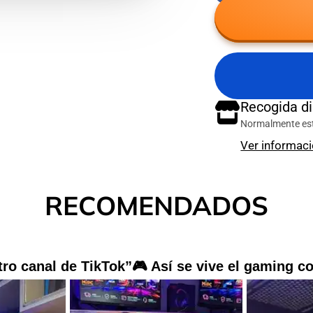
en
abre
por
Facebook
en
correo
una
electr
nueva
ventana.
Recogida d
Normalmente está
Ver informaci
RECOMENDADOS
ro canal de TikTok”🎮 Así se vive el gaming c