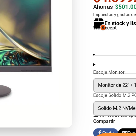
Ahorras
$501.0
Impuestos y gastos de 
En stock y li
We Accept
Escoje Monitor:
Monitor de 22" / 
Escoje Solido M.2 P
Solido M.2 NVMe
Ver todas las op
Compartir
Cuota
Corr
Compartir
Se
Compar