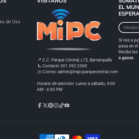
OS
VISÍTANOS
SÚMATE
EL MUN
ESPERA
nes de Uso
Introduce
tu
correo
Si vas a ju
electrónic
pasa en el 
Recibe la
a ganar.
📍
C.C. Parque Central, L72, Barranquilla
📞 Contacto 301 392 2368
✉️ Correo: admin@mipcparquecentral.com
Horario de atención: Lunes a sábado, 9:00
AM - 6:00 PM
Facebook
Twitter
Pinterest
Instagram
TikTok
YouTube