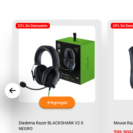
23% De Descuento
29% De Des
Agregar
Diadema Razer BLACKSHARK V2 X
Mouse Ra
NEGRO
Precio
$99.900