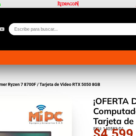
button
gram
Tok
YouTube
r Ryzen 7 8700F / Tarjeta de Video RTX 5050 8GB
¡OFERTA 
Computado
SKU: 140583-D1
$4.599