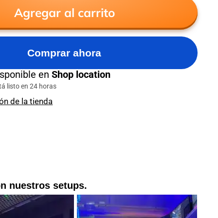
Agregar al carrito
ónico
Comprar ahora
isponible en
Shop location
 listo en 24 horas
ón de la tienda
on nuestros setups.