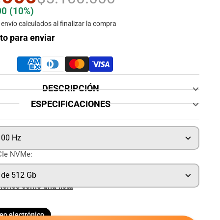
00
(10%)
envío calculados al finalizar la compra
sto para enviar
DESCRIPCIÓN
ESPECIFICACIONES
100 Hz
CIe NVMe:
 de 512 Gb
ciones como una lista
eo electrónico
tir