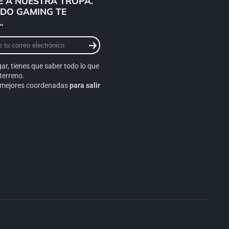
 A NUESTRA TROPA.
DO GAMING TE
.
gar, tienes que saber todo lo que
o
terreno.
s mejores coordenadas
para salir
Bienvenido a Mi Pc Equipos !
Cómo podemos ayudarte?