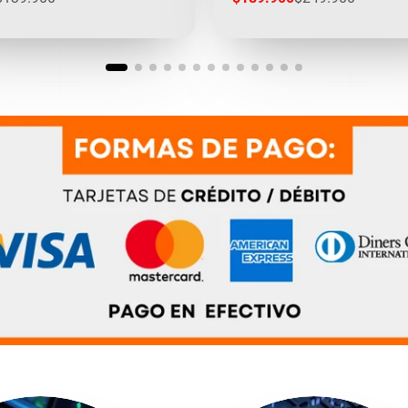
egular
de
regular
venta