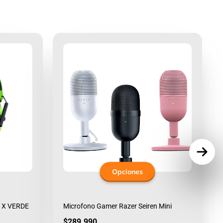
Opciones
2 X VERDE
Microfono Gamer Razer Seiren Mini
Precio
$289.990