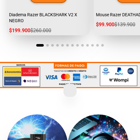
Diadema Razer BLACKSHARK V2 X
Mouse Razer DEATHA
NEGRO
Precio
Precio
$99.900
$139.900
de
regular
Precio
Precio
$199.900
$260.000
venta
de
regular
venta