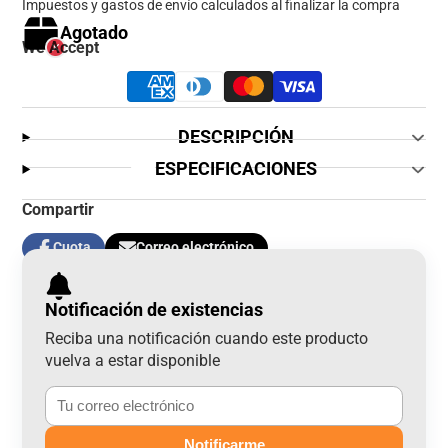
Impuestos y gastos de envío calculados al finalizar la compra
Agotado
We Accept
DESCRIPCIÓN
ESPECIFICACIONES
Compartir
Cuota
Correo electrónico
Compartir
Se
Compartir
en
abre
por
Facebook
en
correo
Notificación de existencias
una
electrónico
nueva
Reciba una notificación cuando este producto
ventana.
vuelva a estar disponible
Notificarme