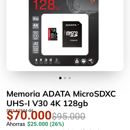
Memoria ADATA MicroSDXC
UHS-I V30 4K 128gb
SKU: 61944-d4
$70.000
$95.000
Ahorras
$25.000
(26%)