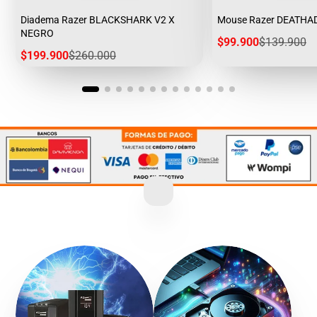
Diadema Razer BLACKSHARK V2 X
Mouse Razer DEATHA
NEGRO
Precio
Precio
$99.900
$139.900
de
regular
Precio
Precio
$199.900
$260.000
venta
de
regular
venta