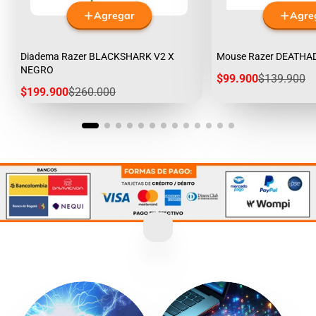
Agregar
Agre
Diadema Razer BLACKSHARK V2 X
Mouse Razer DEATHA
NEGRO
Precio
Precio
$99.900
$139.900
de
regular
Precio
Precio
$199.900
$260.000
venta
de
regular
venta