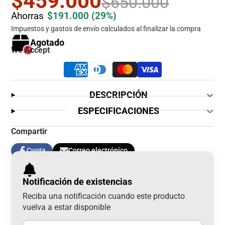
$459.000
$650.000
Ahorras
$191.000
(29%)
Impuestos y gastos de envío calculados al finalizar la compra
Agotado
We Accept
DESCRIPCIÓN
ESPECIFICACIONES
Compartir
Cuota
Correo electrónico
Compartir
Se
Compartir
en
abre
por
Facebook
en
correo
Notificación de existencias
una
electrónico
nueva
Reciba una notificación cuando este producto
ventana.
vuelva a estar disponible