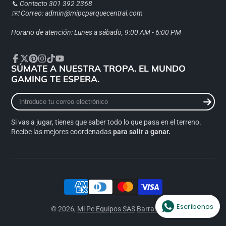
📞 Contacto 301 392 2368
✉️ Correo: admin@mipcparquecentral.com
Horario de atención: Lunes a sábado, 9:00 AM - 6:00 PM
SÚMATE A NUESTRA TROPA. EL MUNDO
Facebook
Twitter
Pinterest
Instagram
TikTok
YouTube
GAMING TE ESPERA.
Introduce
tu
correo
Si vas a jugar, tienes que saber todo lo que pasa en el terreno.
electrónico
Recibe las mejores coordenadas
para salir a ganar.
Escríbenos
© 2026,
Mi Pc Equipos SAS
Barranquilla