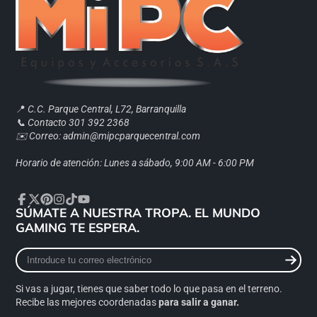
📍
C.C. Parque Central, L72, Barranquilla
📞 Contacto 301 392 2368
✉️ Correo: admin@mipcparquecentral.com
Horario de atención: Lunes a sábado, 9:00 AM - 6:00 PM
SÚMATE A NUESTRA TROPA. EL MUNDO
Facebook
Twitter
Pinterest
Instagram
TikTok
YouTube
GAMING TE ESPERA.
Introduce
tu
correo
Si vas a jugar, tienes que saber todo lo que pasa en el terreno.
electrónico
Recibe las mejores coordenadas
para salir a ganar.