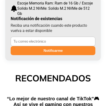
en
abre
por
Escoje Memoria Ram: Ram de 16 Gb / Escoje
Facebook
en
correo
Solido M.2 NVMe: Solido M.2 NVMe de 512
una
electrónico
Gb
nueva
Notificación de existencias
ventana.
Reciba una notificación cuando este producto
vuelva a estar disponible
Notificarme
RECOMENDADOS
“Lo mejor de nuestro canal de TikTok”🎮
Así se vive el gaming con nuestros