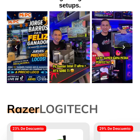
setups.
Razer
LOGITECH
23% De Descuento
29% De Descuento