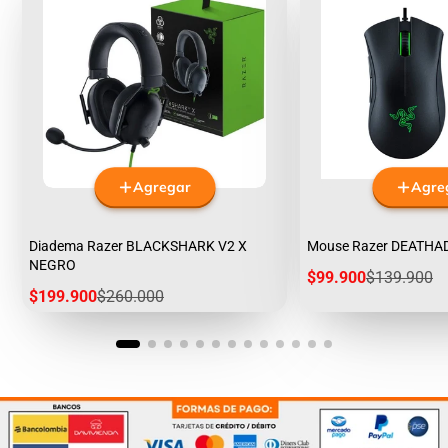
Agregar
Agre
Diadema Razer BLACKSHARK V2 X
Mouse Razer DEATHA
NEGRO
Precio
Precio
$99.900
$139.900
de
regular
Precio
Precio
$199.900
$260.000
venta
de
regular
venta