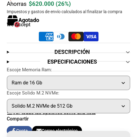
Ahorras
$620.000
(26%)
Impuestos y gastos de envío calculados al finalizar la compra
Agotado
We Accept
DESCRIPCIÓN
ESPECIFICACIONES
Escoje Memoria Ram:
Ram de 16 Gb
Escoje Solido M.2 NVMe:
Solido M.2 NVMe de 512 Gb
Ver todas las opciones como una lista
Compartir
Cuota
Correo electrónico
Compartir
Se
Compartir