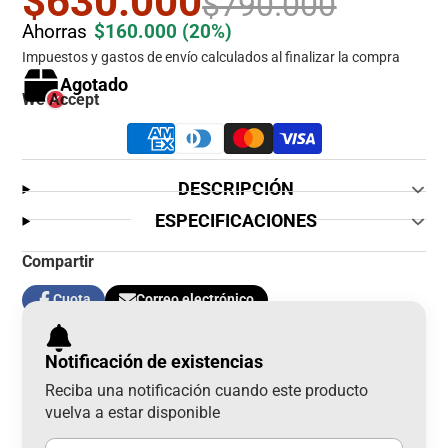
$630.000
$790.000
Ahorras
$160.000
(20%)
Impuestos y gastos de envío calculados al finalizar la compra
Agotado
We Accept
DESCRIPCIÓN
ESPECIFICACIONES
Compartir
Cuota
Correo electrónico
Compartir
Se
Compartir
en
abre
por
Facebook
en
correo
Notificación de existencias
una
electrónico
nueva
Reciba una notificación cuando este producto
ventana.
vuelva a estar disponible