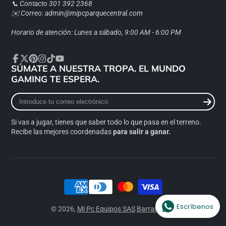
📞 Contacto 301 392 2368
✉️ Correo: admin@mipcparquecentral.com
Horario de atención: Lunes a sábado, 9:00 AM - 6:00 PM
SÚMATE A NUESTRA TROPA. EL MUNDO
Facebook
Twitter
Pinterest
Instagram
TikTok
YouTube
GAMING TE ESPERA.
Introduce
tu
correo
Si vas a jugar, tienes que saber todo lo que pasa en el terreno.
electrónico
Recibe las mejores coordenadas
para salir a ganar.
Escríbenos
© 2026,
Mi Pc Equipos SAS
Barranquilla