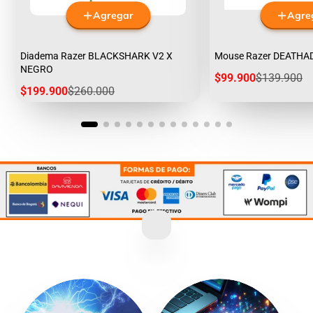
Agregar
Agre
Diadema Razer BLACKSHARK V2 X
Mouse Razer DEATHA
NEGRO
Precio
Precio
$99.900
$139.900
de
regular
Precio
Precio
$199.900
$260.000
venta
de
regular
venta