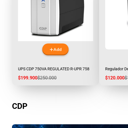
Add
UPS CDP 750VA REGULATED R-UPR 758
Regulador D
Sale
Regular
Sale
R
$199.900
$250.000
$120.000
$
price
price
price
p
CDP