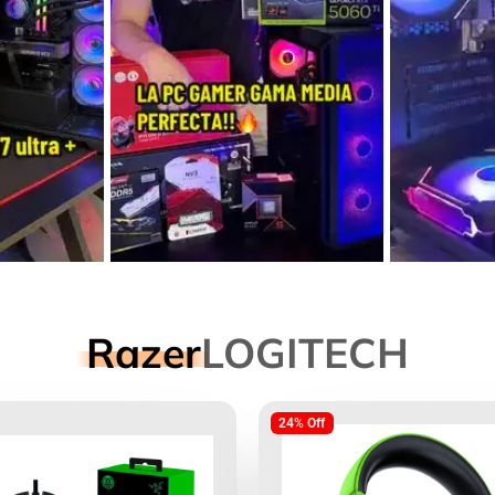
Razer
LOGITECH
24% Off