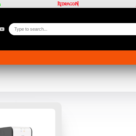
button
gram
Tok
YouTube