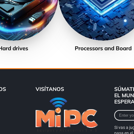
Hard drives
Processors and Board
OS
VISÍTANOS
SÚMATE
EL MUN
ESPERA
Enter
your
e-
Si vas a ju
mail
pasa en el 