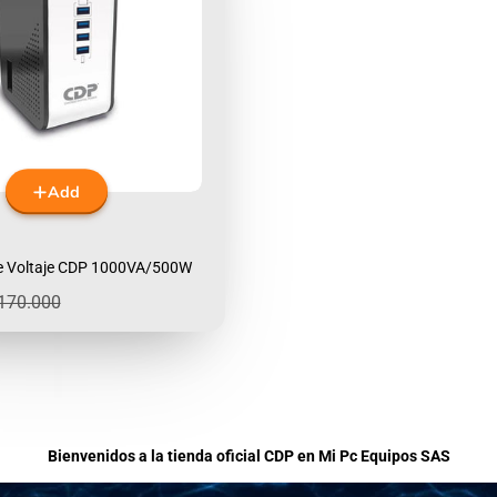
Add
e Voltaje CDP 1000VA/500W
egular
170.000
rice
Bienvenidos a la tienda oficial CDP en Mi Pc Equipos SAS