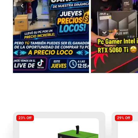
23% Off
29% Off