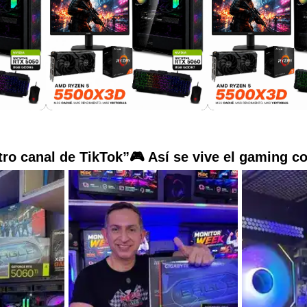
ro canal de TikTok”🎮 Así se vive el gaming c