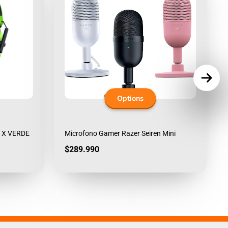
Options
2 X VERDE
Microfono Gamer Razer Seiren Mini
Price
$289.990