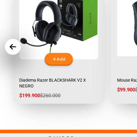
Add
Diadema Razer BLACKSHARK V2 X
Mouse Ra
NEGRO
Sale
$99.900
price
p
Sale
Regular
$199.900
$260.000
price
price