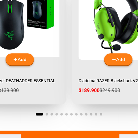
Add
Add
zer DEATHADDER ESSENTIAL
Diadema RAZER Blackshark V
Regular
Sale
Regular
$139.900
$189.900
$249.900
rice
price
price