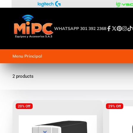
WHATSAPP 301 392 2368
Facebook
Follow
Pinterest
Insta
Tik
on
X
Menu Principal
2 products
20% Off
29% Off