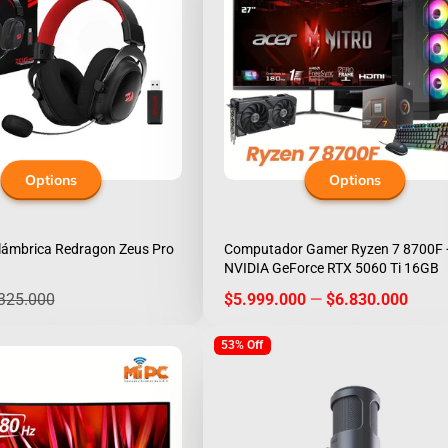
Options
Options
lámbrica Redragon Zeus Pro
Computador Gamer Ryzen 7 8700F 
NVIDIA GeForce RTX 5060 Ti 16GB
egular
Price
325.000
$5.999.000
—
$6.830.000
rice
53% Off