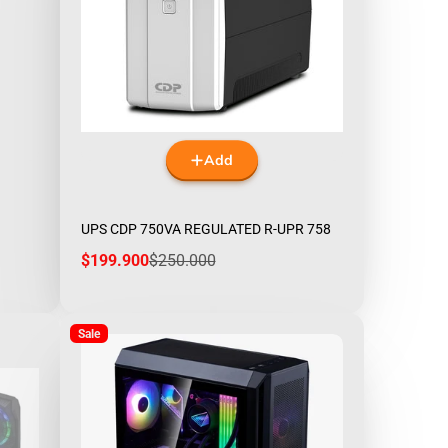
Add
UPS CDP 750VA REGULATED R-UPR 758
Sale
Regular
$199.900
$250.000
price
price
Sale