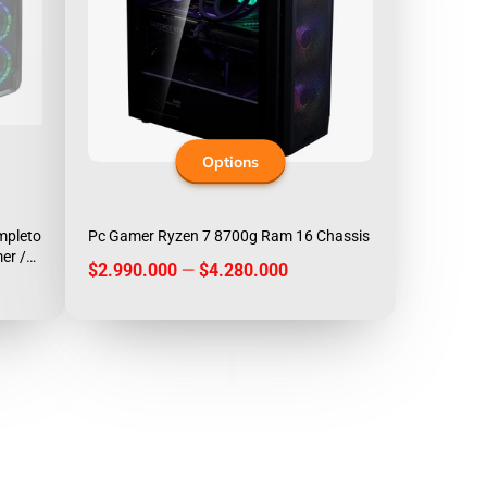
Options
pleto
Pc Gamer Ryzen 7 8700g Ram 16 Chassis
er /
Price
$2.990.000
—
$4.280.000