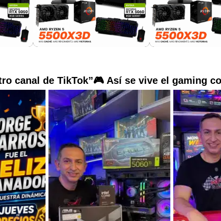
ro canal de TikTok”🎮 Así se vive el gaming c