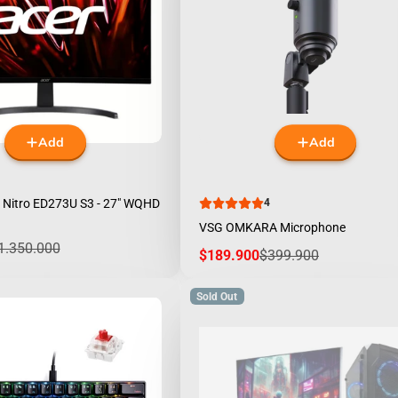
Add
Add
 Nitro ED273U S3 - 27" WQHD
4
VSG OMKARA Microphone
egular
1.350.000
Sale
Regular
$189.900
$399.900
rice
price
price
Sold Out