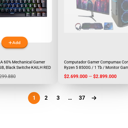
Add
A 60% Mechanical Gamer
Computador Gamer Compumax Com
GB, Black Switche KAILH RED
Ryzen 5 8500G / 1 Tb / Monitor Gam
Accerorios
egular
Price
299.880
$2.699.000
—
$2.899.000
rice
1
2
3
…
37