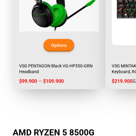
Options
VSG PENTAGON Black VG-HP550-GRN
VSG MINTAK
Headband
Keyboard, R
Price
Sale
R
$99.900
—
$109.900
$219.900
$
price
p
AMD RYZEN 5 8500G