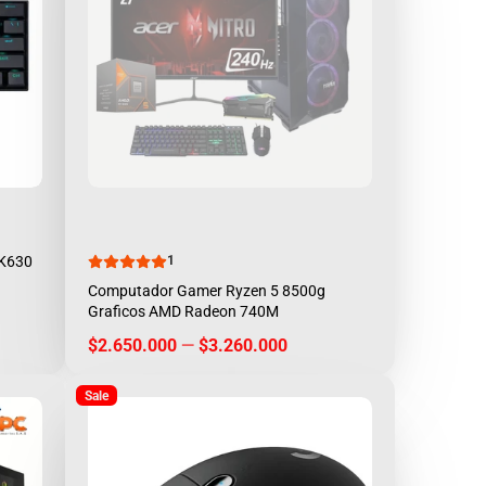
 K630
1
Computador Gamer Ryzen 5 8500g
Graficos AMD Radeon 740M
Price
$2.650.000
—
$3.260.000
Sale