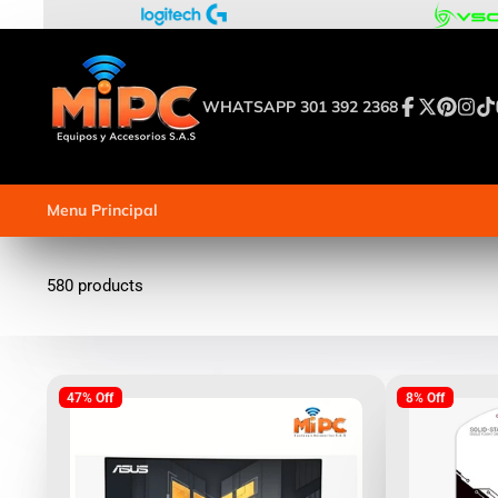
WHATSAPP 301 392 2368
Facebook
Follow
Pinterest
Insta
Tik
on
X
Menu Principal
580 products
47% Off
8% Off