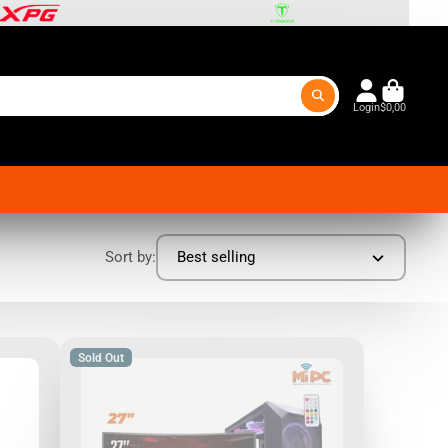
Login
$0,00
Sort by:
Best selling
Sold Out