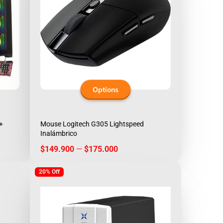
Options
+
Mouse Logitech G305 Lightspeed
Inalámbrico
Price
$149.900
—
$175.000
20% Off