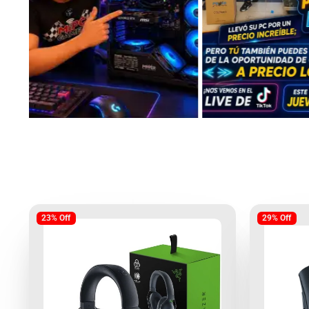
23% Off
29% Off