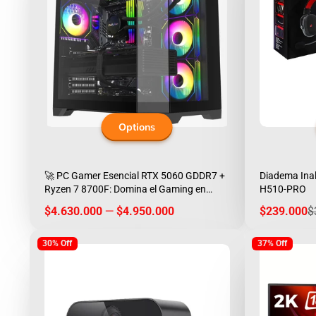
Options
🚀 PC Gamer Esencial RTX 5060 GDDR7 +
Diadema Ina
Ryzen 7 8700F: Domina el Gaming en
H510-PRO
1440p con DLSS 4.0
Price
Sale
R
$4.630.000
—
$4.950.000
$239.000
$
price
p
30% Off
37% Off