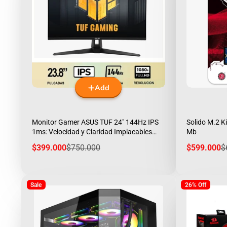
Add
Monitor Gamer ASUS TUF 24" 144Hz IPS
Solido M.2 
1ms: Velocidad y Claridad Implacables
Mb
VG249QE5A
Sale
Regular
Sale
R
$399.000
$750.000
$599.000
$
price
price
price
p
Sale
26% Off