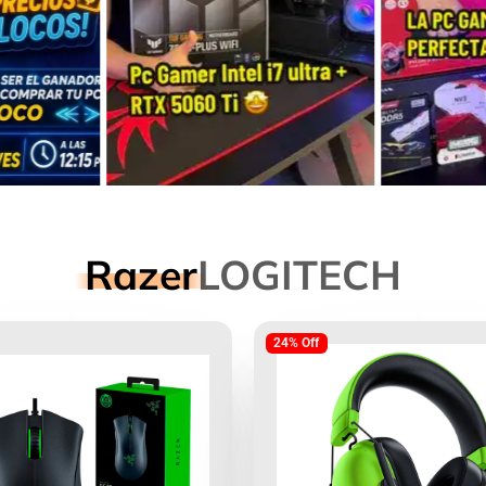
Razer
LOGITECH
24% Off