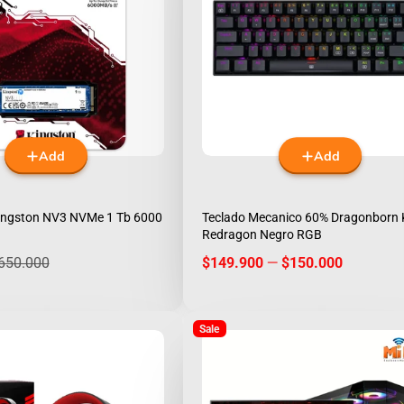
Add
Add
Kingston NV3 NVMe 1 Tb 6000
Teclado Mecanico 60% Dragonborn
Redragon Negro RGB
egular
Price
650.000
$149.900
—
$150.000
rice
Sale