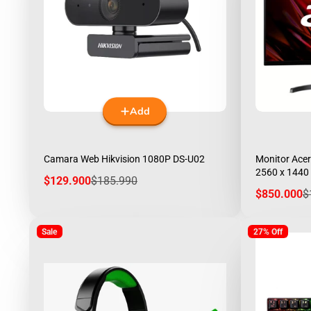
Add
Camara Web Hikvision 1080P DS-U02
Monitor Acer
2560 x 1440
Sale
Regular
$129.900
$185.990
price
price
Sale
R
$850.000
$
price
p
Sale
27% Off