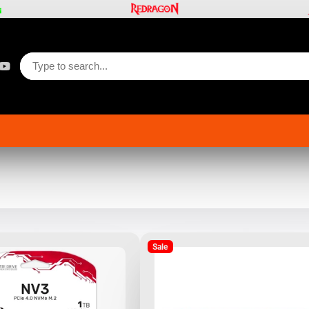
button
gram
Tok
YouTube
Sale